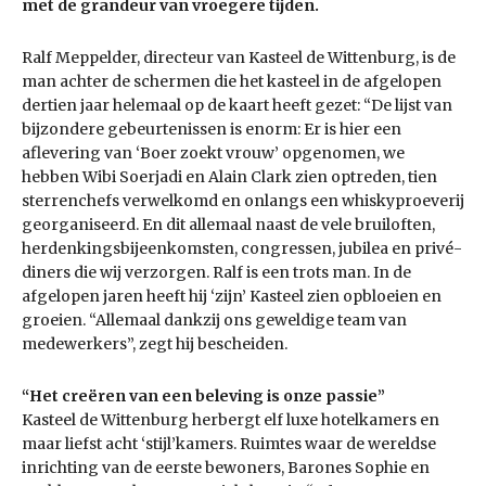
met de grandeur van vroegere tijden.
Ralf Meppelder, directeur van Kasteel de Wittenburg, is de
man achter de schermen die het kasteel in de afgelopen
dertien jaar helemaal op de kaart heeft gezet: “De lijst van
bijzondere gebeurtenissen is enorm: Er is hier een
aflevering van ‘Boer zoekt vrouw’ opgenomen, we
hebben Wibi Soerjadi en Alain Clark zien optreden, tien
sterrenchefs verwelkomd en onlangs een whiskyproeverij
georganiseerd. En dit allemaal naast de vele bruiloften,
herdenkingsbijeenkomsten, congressen, jubilea en privé-
diners die wij verzorgen. Ralf is een trots man. In de
afgelopen jaren heeft hij ‘zijn’ Kasteel zien opbloeien en
groeien. “Allemaal dankzij ons geweldige team van
medewerkers”, zegt hij bescheiden.
“Het creëren van een beleving is onze passie”
Kasteel de Wittenburg herbergt elf luxe hotelkamers en
maar liefst acht ‘stijl’kamers. Ruimtes waar de wereldse
inrichting van de eerste bewoners, Barones Sophie en