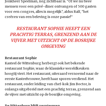
Jonkheer Speelman, nog zichtbaar is. “Of we nu twee
mensen voor een privé-diner ontvangen of 500 gasten
voor een congres, alles is mogelijk”, aldus Ralf, “het
creëren van een beleving is onze passie!”
RESTAURANT SOPHIE
HEEFT EEN
PRACHTIG
TERRAS, GRENZEND AAN
DE
VIJVER MET UITZICHT
OP DE BOSRIJKE
OMGEVING
Restaurant Sophie
Kasteel de Wittenburg herbergt ook het bekende
restaurant Sophie, waar de klassieke wereldkeuken
hoogtij viert. Het restaurant, uiteraard vernoemd naar de
eerste Kasteelvrouwe, heeft haar sporen verdiend. Het
restaurant, onder leiding van chef-kok Jim Boctor, is
onlangs uitgebreid met een prachtig terras, grenzend aan
de vijver met uitzicht op de bosrijke omgeving.
De Wittenburg blijft vernieuwen