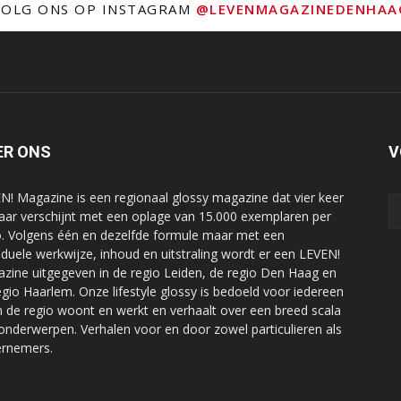
VOLG ONS OP INSTAGRAM
@LEVENMAGAZINEDENHAA
ER ONS
V
N! Magazine is een regionaal glossy magazine dat vier keer
jaar verschijnt met een oplage van 15.000 exemplaren per
o. Volgens één en dezelfde formule maar met een
viduele werkwijze, inhoud en uitstraling wordt er een LEVEN!
zine uitgegeven in de regio Leiden, de regio Den Haag en
egio Haarlem. Onze lifestyle glossy is bedoeld voor iedereen
in de regio woont en werkt en verhaalt over een breed scala
onderwerpen. Verhalen voor en door zowel particulieren als
rnemers.