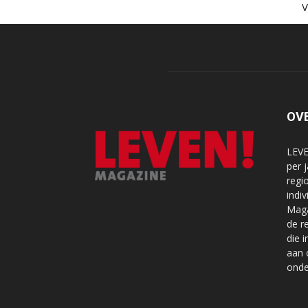
OV
LEVE
per 
regi
indi
Maga
de r
die 
aan 
onde