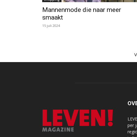
Mannenmode die naar meer
smaakt
15 juli 2024
OV
LEVE
per 
regi