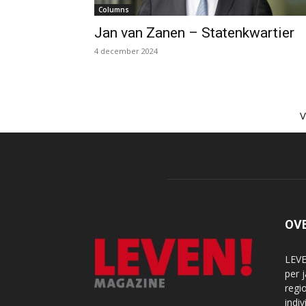
Columns
Jan van Zanen – Statenkwartier
4 december 2024
OV
LEVE
per 
regi
indi