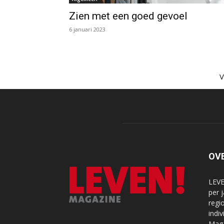
Zien met een goed gevoel
6 januari 2023
OV
LEVE
per 
regi
indi
Maga