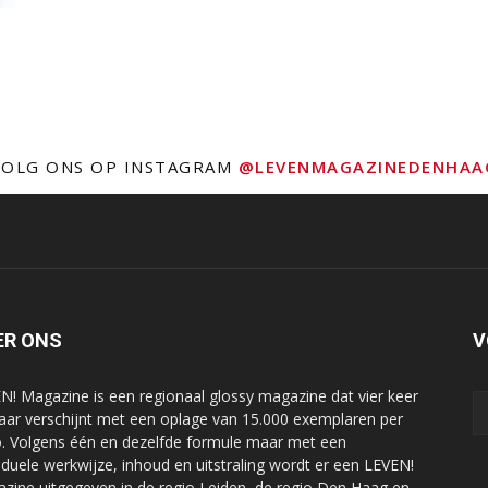
VOLG ONS OP INSTAGRAM
@LEVENMAGAZINEDENHAA
ER ONS
V
N! Magazine is een regionaal glossy magazine dat vier keer
jaar verschijnt met een oplage van 15.000 exemplaren per
o. Volgens één en dezelfde formule maar met een
viduele werkwijze, inhoud en uitstraling wordt er een LEVEN!
zine uitgegeven in de regio Leiden, de regio Den Haag en