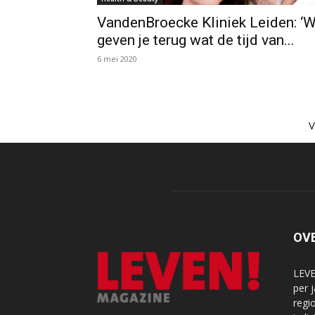
VandenBroecke Kliniek Leiden: ‘W
geven je terug wat de tijd van...
6 mei 2020
OV
LEVE
per 
regi