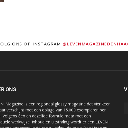
VOLG ONS OP INSTAGRAM
@LEVENMAGAZINEDENHAA
ER ONS
V
N! Magazine is een regionaal glossy magazine dat vier keer
jaar verschijnt met een oplage van 15.000 exemplaren per
o. Volgens één en dezelfde formule maar met een
viduele werkwijze, inhoud en uitstraling wordt er een LEVEN!
zine uitgegeven in de regio Leiden, de regio Den Haag en