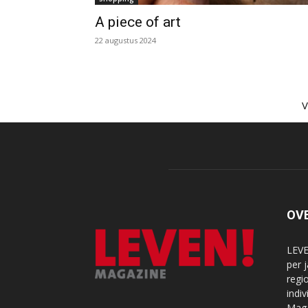
A piece of art
22 augustus 2024
OV
LEVE
per 
regi
indi
Maga