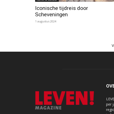
Iconische tijdreis door
Scheveningen
1 augustus 2024
OV
LEVE
per 
regi