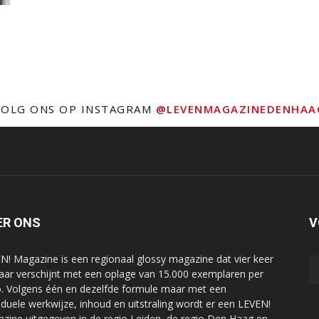
VOLG ONS OP INSTAGRAM
@LEVENMAGAZINEDENHAA
ER ONS
V
N! Magazine is een regionaal glossy magazine dat vier keer
jaar verschijnt met een oplage van 15.000 exemplaren per
o. Volgens één en dezelfde formule maar met een
viduele werkwijze, inhoud en uitstraling wordt er een LEVEN!
zine uitgegeven in de regio Leiden, de regio Den Haag en