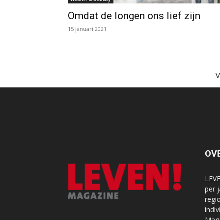
Omdat de longen ons lief zijn
15 januari 2021
OV
LEVE
per 
regi
indi
Maga