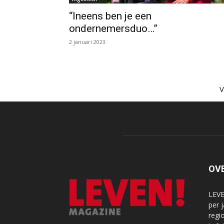
“Ineens ben je een
ondernemersduo…”
2 januari 2023
OV
LEVE
per 
regi