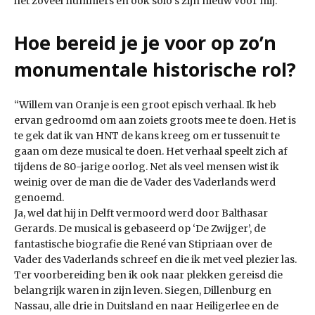
het zoveel nummers en ook solo’s zijn nieuw voor mij.”
Hoe bereid je je voor op zo’n
monumentale historische rol?
“Willem van Oranje is een groot episch verhaal. Ik heb
ervan gedroomd om aan zoiets groots mee te doen. Het is
te gek dat ik van HNT de kans kreeg om er tussenuit te
gaan om deze musical te doen. Het verhaal speelt zich af
tijdens de 80-jarige oorlog. Net als veel mensen wist ik
weinig over de man die de Vader des Vaderlands werd
genoemd.
Ja, wel dat hij in Delft vermoord werd door Balthasar
Gerards. De musical is gebaseerd op ‘De Zwijger’, de
fantastische biografie die René van Stipriaan over de
Vader des Vaderlands schreef en die ik met veel plezier las.
Ter voorbereiding ben ik ook naar plekken gereisd die
belangrijk waren in zijn leven. Siegen, Dillenburg en
Nassau, alle drie in Duitsland en naar Heiligerlee en de