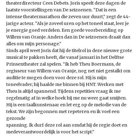
theaterdirecteur Cees Debets. Joris speelt deze dagen de
laatste voorstellingen van De seizoenen. “Dat is een
intense theatermarathon die zeven uur duurt,” zegt de 44-
jarige acteur. “Als je zoveel uren op het toneel staat, leer je
je energie goed verdelen. Een goede voorbereiding op
Willem van Oranje. Anders dan in De seizoenen draait dan
alles om mijn personage.”
Sinds april weet Joris dat hij de titelrol in deze nieuwe grote
musical te pakken heeft, die vanaf januari in het Delftse
Prinsentheater zal spelen. “Ik heb Theu Boermans, de
regisseur van Willem van Oranje, nog net niet gestalkt om
auditie te mogen doen voor deze rol. Hij is mijn
toneelvader; hij haalde me binnen bij HNT. Werken met
Theu is altijd spannend. Tijdens repetities vraag ik me
regelmatig af in welke hoek hij me nu weer gaat smijten.
Hij is een taalkunstenaar en let erg op de melodie van de
tekst. We zijn begonnen met repeteren en ik voel een
gezonde
spanning. Ik durf deze rol aan omdat hij de regie doet en
medeverantwoordelijk is voor het script.”