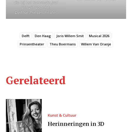
die hij het komende jaar
verruilt
voor het
Delftse Prinsentheater
Delft
Den Haag
Joris Willem Smit
Musical 2026
Prinsentheater
Theu Boermans
Willem Van Oranje
Gerelateerd
Kunst & Cultuur
Herinneringen in 3D