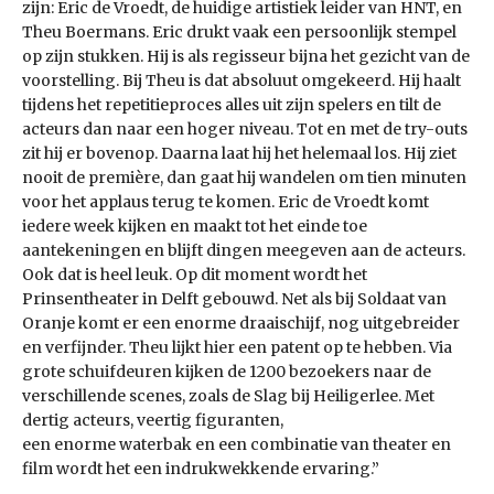
zijn: Eric de Vroedt, de huidige artistiek leider van HNT, en
Theu Boermans. Eric drukt vaak een persoonlijk stempel
op zijn stukken. Hij is als regisseur bijna het gezicht van de
voorstelling. Bij Theu is dat absoluut omgekeerd. Hij haalt
tijdens het repetitieproces alles uit zijn spelers en tilt de
acteurs dan naar een hoger niveau. Tot en met de try-outs
zit hij er bovenop. Daarna laat hij het helemaal los. Hij ziet
nooit de première, dan gaat hij wandelen om tien minuten
voor het applaus terug te komen. Eric de Vroedt komt
iedere week kijken en maakt tot het einde toe
aantekeningen en blijft dingen meegeven aan de acteurs.
Ook dat is heel leuk. Op dit moment wordt het
Prinsentheater in Delft gebouwd. Net als bij Soldaat van
Oranje komt er een enorme draaischijf, nog uitgebreider
en verfijnder. Theu lijkt hier een patent op te hebben. Via
grote schuifdeuren kijken de 1200 bezoekers naar de
verschillende scenes, zoals de Slag bij Heiligerlee. Met
dertig acteurs, veertig figuranten,
een enorme waterbak en een combinatie van theater en
film wordt het een indrukwekkende ervaring.”