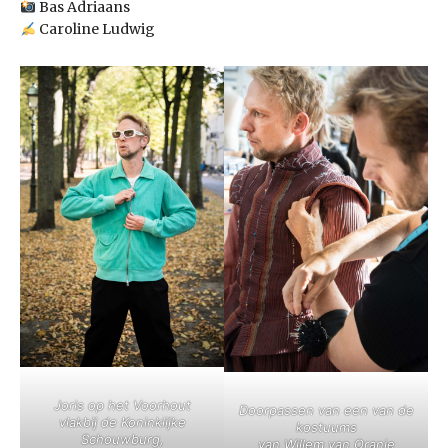
Bas Adriaans
Caroline Ludwig
Joris op het Voorhout
Doorpassen van een van de
vlakbij
de Koninklijke
kostuums
Schouwburg,
van Willem van Oranje