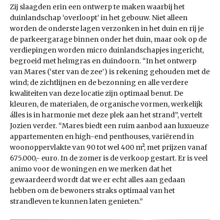
Zij slaagden erin een ontwerp te maken waarbij het
duinlandschap ‘overloopt’ in het gebouw. Niet alleen
worden de onderste lagen verzonken in het duin en rij je
de parkeergarage binnen onder het duin, maar ook op de
verdiepingen worden micro duinlandschapjes ingericht,
begroeid met helmgras en duindoorn. “In het ontwerp
van Mares (‘ster van de zee’) is rekening gehouden met de
wind; de zichtlijnen en de bezonning en alle verdere
kwaliteiten van deze locatie zijn optimaal benut. De
kleuren, de materialen, de organische vormen, werkelijk
álles is in harmonie met deze plek aan het strand”, vertelt
Jozien verder. “Mares biedt een ruim aanbod aan luxueuze
appartementen en high-end penthouses, variërend in
woonoppervlakte van 90 tot wel 400 m², met prijzen vanaf
675.000,- euro. In de zomer is de verkoop gestart. Er is veel
animo voor de woningen en we merken dat het
gewaardeerd wordt dat we er echt alles aan gedaan
hebben om de bewoners straks optimaal van het
strandleven te kunnen laten genieten.”