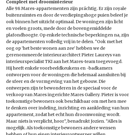
Compleet met droominterieur
Alle 98 Mares-appartementen zijn práchtig. Er zijn royale
buitenruimtes en door de verdiepingshoge puien beleef je
ook binnen het uitzicht optimaal. De woningen zijn licht
en voelen groots, mede door de bovengemiddelde
plafondhoogte. Op enkele technische beperkingen na, zijn
de appartementen volledig vrij in te delen. “Ook met het
oog op ‘het beste wonen aan zee’ hebben we de
gerenommeerde interieurarchitect Pieter Laureys van
interieurspecialist TKI aan het Mares-team toegevoegd.
Hij heeft enkele voorbeeldkeukens en -badkamers
ontworpen voor de woningen die helemaal aansluiten bij
de sfeer en de vormgeving van het gebouw. Die
ontwerpen zijn te bewonderen in de speciaal voor de
verkoop van Mares ingerichte Mares Gallery. Pieter is voor
toekomstige bewoners ook beschikbaar om met hen mee
te denken over indeling, inrichting en aankleding van hun
appartement, zodat het echt hun droomwoning wordt.
Maar niets is verplicht, hoor”, benadrukt Jozien. “Alles is
mogelijk. Als toekomstige bewoners andere wensen
hebben of hun eigen interieurontwerper willen