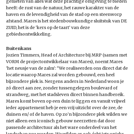
genieten van alles wat deze prachtige omgeving te bieden
heeft: de rust van de natuur, het rauwe karakter van de
haven en de levendigheid van de stad op een steenworp
afstand. Mares is het stedenbouwkundige sluitstuk van DE
ZUID, het is de ‘kers op de taart’ van deze
gebiedsontwikkeling.
Buitenkans
Jozien Timmers, Head of Architecture bij MRP (samen met
VORM de projectontwikkelaar van Mares), noemt Mares
‘het neusje van de zalm’: “We realiseerden ons direct dat de
locatie waarop Mares zal worden gebouwd, een heel
bijzondere plek is. Nergens anders in Nederland woon je
zó direct aan zee, zonder tussengelegen boulevard of
strandweg, met het stadsleven direct binnen handbereik.
Mares komt boven op een duin te liggen en vanuit vrijwel
ieder appartement heb je een vrij uitzicht over de zee, de
duinen en/ of de haven. Op zo’n bijzondere plek wilden we
niet alleen een iconisch gebouw neerzetten dat door
passende architectuur als het ware onderdeel van het