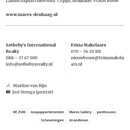
Landschapsarchitectuur: Copijn, Realisatie: VORM Bouw.
www.mares-denhaag.nl
Sotheby’s International
Frisia Makelaars
Realty
070 – 34 20 101
088 – 37 47 000
nieuwbouw@frisiamakela
info@sothebysrealty.nl
ars.nl
Martine van Rijn
Jort Stengs (portret)
DE ZUID
koopappartementen
Mares Gallery
penthouses
Scheveningen
strandleven