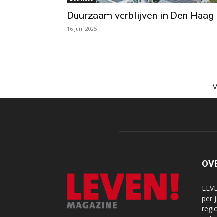
Duurzaam verblijven in Den Haag
16 juni 2025
OV
LEVE
per 
regi