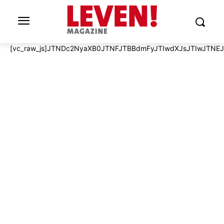
[vc_raw_js]JTNDc2NyaXB0JTNFJTBBdmFyJTIwdXJsJTIwJTNE